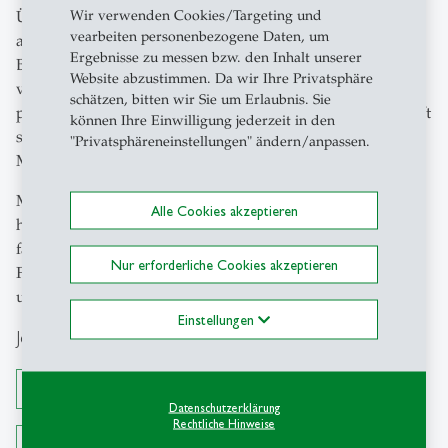
Wir verwenden Cookies/Targeting und
Über die technische Seite hinaus berührt das Gespräch
vearbeiten personenbezogene Daten, um
auch tiefgreifende Fragen: Könnte KI eines Tages
Ergebnisse zu messen bzw. den Inhalt unserer
Bewusstsein entwickeln? Was macht ein KI-System
Website abzustimmen. Da wir Ihre Privatsphäre
vertrauenswürdig? Und wie können Forschende,
schätzen, bitten wir Sie um Erlaubnis. Sie
politische Entscheidungsträger:innen und die Gesellschaft
können Ihre Einwilligung jederzeit in den
sicherstellen, dass diese Technologien wirklich der
"Privatsphäreneinstellungen" ändern/anpassen.
Menschheit dienen?
Mit tiefgründigen Einsichten und einem ehrlichen Blick
Alle Cookies akzeptieren
hinter die Schlagworte bietet Damian Borth eine
faszinierende Perspektive auf die Versprechen und
Nur erforderliche Cookies akzeptieren
Fallstricke einer der transformativsten Technologien
unserer Zeit.
Einstellungen
Jetzt abonnieren
RSS
Datenschutzerklärung
Rechtliche Hinweise
Apple Podcasts