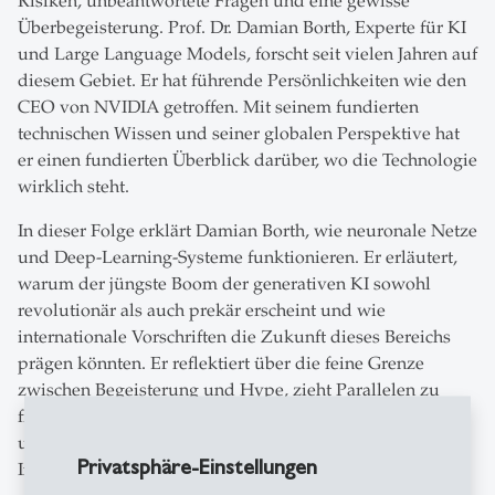
Risiken, unbeantwortete Fragen und eine gewisse
Überbegeisterung. Prof. Dr. Damian Borth, Experte für KI
und Large Language Models, forscht seit vielen Jahren auf
diesem Gebiet. Er hat führende Persönlichkeiten wie den
CEO von NVIDIA getroffen. Mit seinem fundierten
technischen Wissen und seiner globalen Perspektive hat
er einen fundierten Überblick darüber, wo die Technologie
wirklich steht.
In dieser Folge erklärt Damian Borth, wie neuronale Netze
und Deep-Learning-Systeme funktionieren. Er erläutert,
warum der jüngste Boom der generativen KI sowohl
revolutionär als auch prekär erscheint und wie
internationale Vorschriften die Zukunft dieses Bereichs
prägen könnten. Er reflektiert über die feine Grenze
zwischen Begeisterung und Hype, zieht Parallelen zu
früheren «KI-Wintern» und plädiert für ein fundierteres
und realistischeres Verständnis der künstlichen
Privatsphäre-Einstellungen
Intelligenz in der Öffentlichkeit.