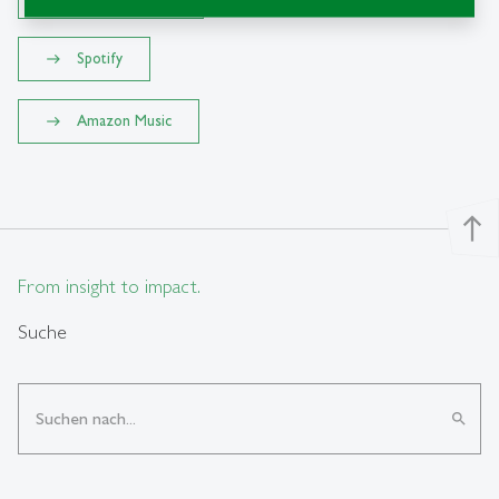
Spotify
Amazon Music
north
From insight to impact.
Suche
search