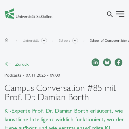
search
home
Universität
Schools
School of Computer Scien
Zurück
Podcasts
- 07.11.2025 - 09:00
Campus Conversation #85 mit
Prof. Dr. Damian Borth
KI-Experte Prof. Dr. Damian Borth erläutert, wie
künstliche Intelligenz wirklich funktioniert, wo der
Hype aufhört und wie vertrauenswürdige KI