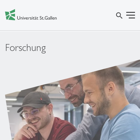
search
Forschung