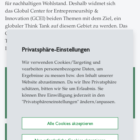
für nachhaltigen Wohlstand. Deshalb widmet sich
das Global Center for Entrepreneurship &
Innovation (GCEI) beiden Themen mit dem Ziel, ein
globaler Think Tank auf diesem Gebiet zu werden. Das
GCEI ist eine Initiative des Institutes für
Technologiemanagement sowie des Schweizerischen
Institutes für KMU und Unternehmertum.
Privatsphäre-Einstellungen
Wir verwenden Cookies/Targeting und
vearbeiten personenbezogene Daten, um
Ergebnisse zu messen bzw. den Inhalt unserer
Website abzustimmen. Da wir Ihre Privatsphäre
Global Center for
Institut für
schätzen, bitten wir Sie um Erlaubnis. Sie
Entrepreneurship &
Technologiemanagement
können Ihre Einwilligung jederzeit in den
Innovation (GCEI)
"Privatsphäreneinstellungen" ändern/anpassen.
Alle Cookies akzeptieren
Schweizer Institut für