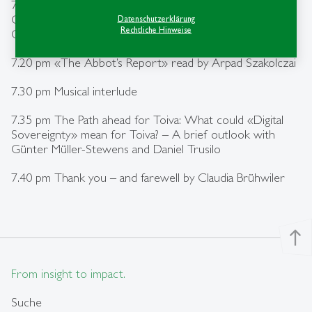
7.05 pm A Collegium at a Business University: a
Conversation with Andreas F. Lingg and Tanja Artiga
Datenschutzerklärung
Rechtliche Hinweise
Gonzalez
7.20 pm «The Abbot’s Report» read by Arpad Szakolczai
7.30 pm Musical interlude
7.35 pm The Path ahead for Toiva: What could «Digital
Sovereignty» mean for Toiva? – A brief outlook with
Günter Müller-Stewens and Daniel Trusilo
7.40 pm Thank you – and farewell by Claudia Brühwiler
north
From insight to impact.
Suche