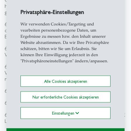
hoffentlich Lösungswege – für eine nahe Zukunft zu
Privatsphäre-Einstellungen
geben.
6 pm Musical welcome - Reading in roles: «The Freedom
Wir verwenden Cookies/Targeting und
of the Lagoon» by Andreas F. Lingg and Wolfram
vearbeiten personenbezogene Daten, um
Eilenberger
Ergebnisse zu messen bzw. den Inhalt unserer
Website abzustimmen. Da wir Ihre Privatsphäre
6.10 pm Introduction by Christoph Frei: Where are we?
schätzen, bitten wir Sie um Erlaubnis. Sie
What has this been about?
können Ihre Einwilligung jederzeit in den
"Privatsphäreneinstellungen" ändern/anpassen.
6.20 pm The Voyage to Toiva: a conversation with
Wolfram Elenberger, Annette Kehnel and Robby Kapesa,
moderated by Claudia Brühwiler
Alle Cookies akzeptieren
6.40 pm Musical interlude
Nur erforderliche Cookies akzeptieren
6.45 pm «Ubuntu», read by Khanyile Joseph Mlotshwa
Einstellungen
6.55 pm Following Toiva’s Creation: Insights from Tobias F.
Lingg