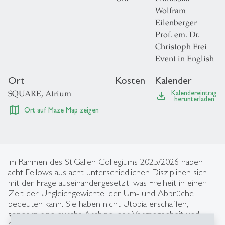
Wolfram
Eilenberger
Prof. em. Dr.
Christoph Frei
Event in English
Ort
Kosten
Kalender
SQUARE, Atrium
Kalendereintrag
file_download
herunterladen
map
Ort auf Maze Map zeigen
Im Rahmen des St.Gallen Collegiums 2025/2026 haben
acht Fellows aus acht unterschiedlichen Disziplinen sich
mit der Frage auseinandergesetzt, was Freiheit in einer
Zeit der Ungleichgewichte, der Um- und Abbrüche
bedeuten kann. Sie haben nicht Utopia erschaffen,
sondern sind durchs Archipel der Vergangenheit und
Gegenwart gesteuert, um Denkanstösse – und damit