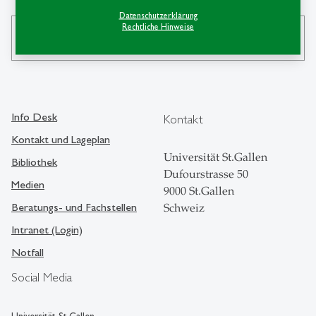
Datenschutzerklärung
Rechtliche Hinweise
search
Info Desk
Kontakt
Kontakt und Lageplan
Universität St.Gallen
Bibliothek
Dufourstrasse 50
Medien
9000 St.Gallen
Beratungs- und Fachstellen
Schweiz
Intranet (Login)
Notfall
Social Media
Universität St.Gallen