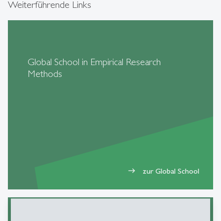
Weiterführende Links
Global School in Empirical Research
Methods
zur Global School
east