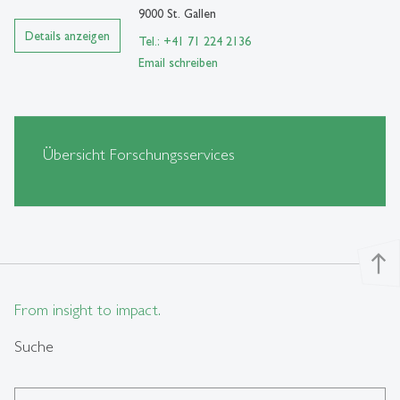
9000 St. Gallen
Details anzeigen
Tel.: +41 71 224 2136
Email schreiben
Übersicht Forschungsservices
north
From insight to impact.
Suche