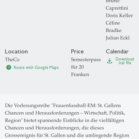
Bruno
Caprettini
Doris Keller
Céline
Bradke
Julian Eckl
Location
Price
Calendar
TheCo
Semesterpass
Download
file_download
Ical file
für 20
Route with Google Maps
chevron_right
Franken
Die Vorlesungsreihe "Frauenfussball-EM: St. Gallens
Chancen und Herausforderungen – Wirtschaft, Politik,
Region" bietet spannende Einblicke in die vielfältigen
Chancen und Herausforderungen, die dieses
Grossereignis für St. Gallen und die umliegende Region