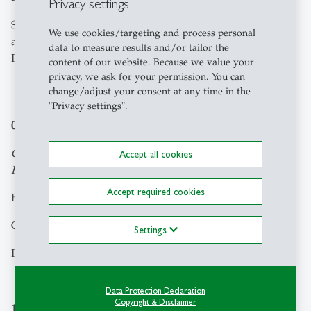
Privacy settings
Seien Sie dabei, wenn Sport, Wirtschaft und Politik
We use cookies/targeting and process personal
aufeinandertreffen und die positiven Potenziale der
data to measure results and/or tailor the
Frauenfussball-EM für St. Gallen ausgelotet werden!
content of our website. Because we value your
privacy, we ask for your permission. You can
change/adjust your consent at any time in the
"Privacy settings".
06. Mai
Ökonomische Chancen und Auswirkungen der
Accept all cookies
Frauenfussball-EM
Accept required cookies
Beat Kronenberg, FC St. Gallen Event AG
Christine Bolt, Olma Messen
Settings
Florian Hohmann, Universität St. Gallen
Data Protection Declaration
Copyright & Disclaimer
15. Mai