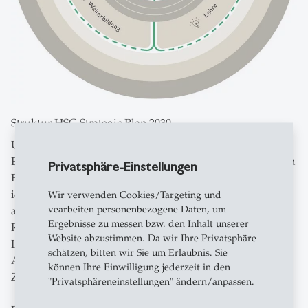
Struktur HSG Strategic Plan 2030
Um diese Ziele zu erreichen, haben wir strategische
Entwicklungsschwerpunkte in unseren Handlungsfeldern
Privatsphäre-Einstellungen
Forschung, Lehre, Weiterbildung und Transfer
identifiziert. Der Fokus unserer Weiterentwicklung liegt
Wir verwenden Cookies/Targeting und
vearbeiten personenbezogene Daten, um
auf unseren Kernfächern Wirtschafts- und
Ergebnisse zu messen bzw. den Inhalt unserer
Rechtswissenschaften, internationale Beziehungen sowie
Website abzustimmen. Da wir Ihre Privatsphäre
Informatik. Wir bauen dabei konsequent auf unseren
schätzen, bitten wir Sie um Erlaubnis. Sie
Alleinstellungsmerkmalen auf und entwickeln sie für die
können Ihre Einwilligung jederzeit in den
Zukunft weiter und stärken sie.
"Privatsphäreneinstellungen" ändern/anpassen.