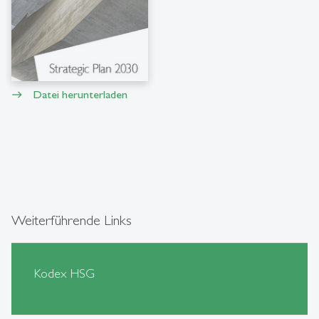
Datei herunterladen
east
Weiterführende Links
Kodex HSG