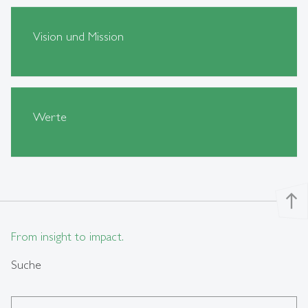
Vision und Mission
Werte
north
From insight to impact.
Suche