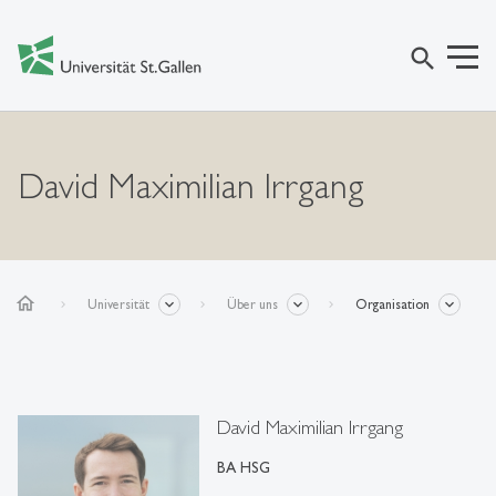
search
David Maximilian Irrgang
home
Universität
Über uns
Organisation
David Maximilian Irrgang
BA HSG