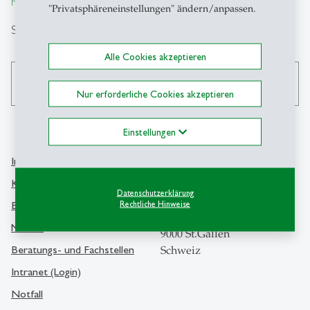
From insight to impact.
"Privatsphäreneinstellungen" ändern/anpassen.
Suche
Alle Cookies akzeptieren
search
Nur erforderliche Cookies akzeptieren
Einstellungen
Info Desk
Kontakt
Kontakt und Lageplan
Datenschutzerklärung
Universität St.Gallen
Bibliothek
Rechtliche Hinweise
Dufourstrasse 50
Medien
9000 St.Gallen
Beratungs- und Fachstellen
Schweiz
Intranet (Login)
Notfall