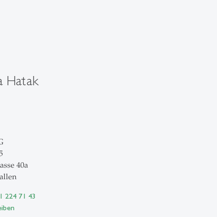
la Hatak
G
5
asse 40a
allen
71 224 71 43
eiben