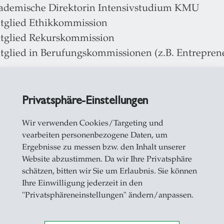
ademische Direktorin Intensivstudium KMU
tglied Ethikkommission
tglied Rekurskommission
tglied in Berufungskommissionen (z.B. Entrepreneu
e Funktionen:
rymitglied Prix SVC Ostschweiz
Privatsphäre-Einstellungen
iratsmitglied Forum BGM Ostschweiz
Wir verwenden Cookies/Targeting und
iratsmitglied KMU Forschung Austria
vearbeiten personenbezogene Daten, um
iratsmitglied Zukunftsakademie OOE (bis 2021)
Ergebnisse zu messen bzw. den Inhalt unserer
iratsmitglied WBZ (bis 2020)
Website abzustimmen. Da wir Ihre Privatsphäre
schätzen, bitten wir Sie um Erlaubnis. Sie können
Ihre Einwilligung jederzeit in den
"Privatsphäreneinstellungen" ändern/anpassen.
23 Best Paper accepted by BCERC, Selection for Fr
op 40 Paper, out of more than 577 submissions)