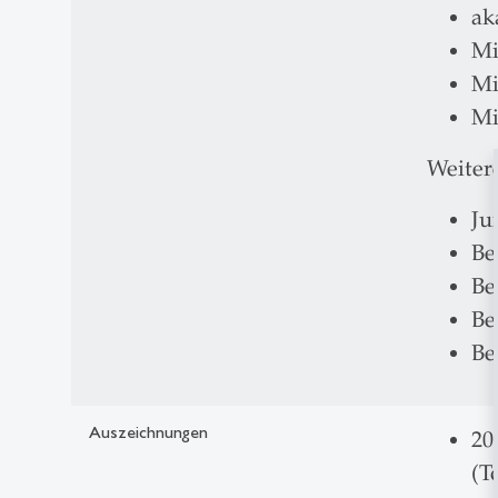
ak
Mi
Mi
Mi
Weiter
Ju
Be
Be
Be
Be
Auszeichnungen
20
(T