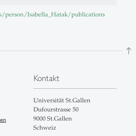
s/person/Isabella_Hatak/publications
north
Kontakt
Universität St.Gallen
Dufourstrasse 50
9000 St.Gallen
len
Schweiz