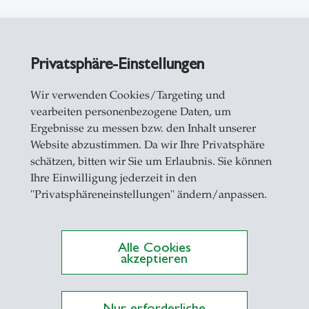
Privatsphäre-Einstellungen
Wir verwenden Cookies/Targeting und
vearbeiten personenbezogene Daten, um
ationen auf Alexandria
Ergebnisse zu messen bzw. den Inhalt unserer
Website abzustimmen. Da wir Ihre Privatsphäre
schätzen, bitten wir Sie um Erlaubnis. Sie können
Ihre Einwilligung jederzeit in den
e rates, interest rates, asset pricing, investment,
"Privatsphäreneinstellungen" ändern/anpassen.
ge rates
Alle Cookies
akzeptieren
ricing
Nur erforderliche