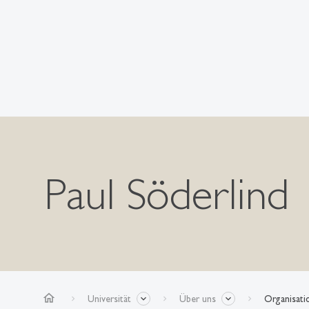
Paul Söderlind
home
Universität
Über uns
Organisati