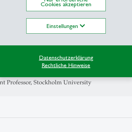
Cookies akzeptieren
t rates
ments
Einstellungen
sting, Monetary policy
ate Professor, Stockholm School of Economics
Datenschutzerklärung
Rechtliche Hinweise
ant Professor, Stockholm School of Economics
nt Professor, Stockholm University