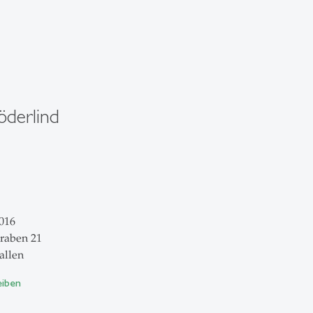
öderlind
016
raben 21
allen
eiben