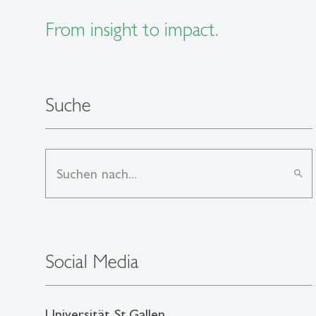
From insight to impact.
Suche
search
Social Media
Universität St.Gallen