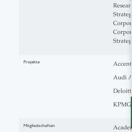
Resear
Strate
Corpor
Corpor
Strate
Projekte
Accent
Audi 
Deloit
KPMG 
Mitgliedschaften
Acade