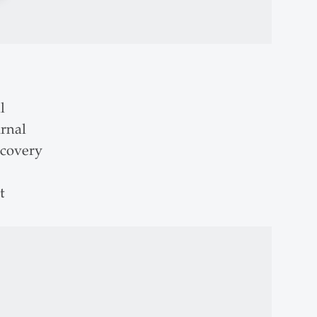
l
rnal
covery
t