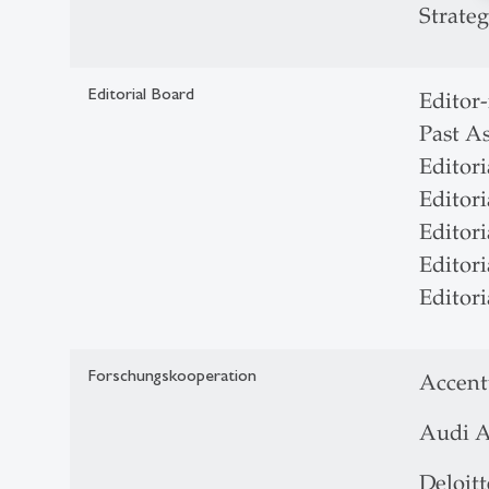
Strate
Editorial Board
Editor
Past A
Editor
Editor
Editor
Editor
Editor
Forschungskooperation
Accent
Audi 
Deloit