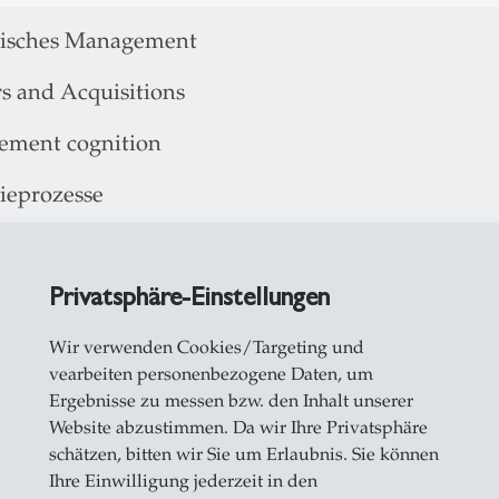
gisches Management
s and Acquisitions
ment cognition
gieprozesse
lity dynamics
Privatsphäre-Einstellungen
of Strategic Management of Aalto University, 1998
Wir verwenden Cookies/Targeting und
r of the Institute of Strategy of Aalto University, 
vearbeiten personenbezogene Daten, um
Ergebnisse zu messen bzw. den Inhalt unserer
Website abzustimmen. Da wir Ihre Privatsphäre
gic Management (SIM Kurs)
schätzen, bitten wir Sie um Erlaubnis. Sie können
Ihre Einwilligung jederzeit in den
gic Renewal (SIM Kurs)