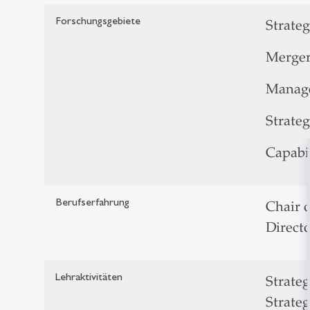
Forschungsgebiete
Strate
Merger
Manage
Strate
Capabi
Berufserfahrung
Chair 
Directo
Lehraktivitäten
Strate
Strate