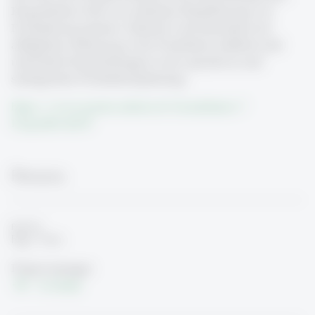
KI-gestützten Tools zur einfachen Modellierung von
Produktionssystemen. Dadurch wird Simulation als
alltägliches Werkzeug in der Produktion etabliert und
unterstützt Entscheidungen in der operativen und
strategischen Produktionsplanung.
https://www.aramis.admin.ch/Grunddaten/?
ProjectID=60197
Persons
Prof. Dr.
Rigo Tietz
Project manager
To Detail