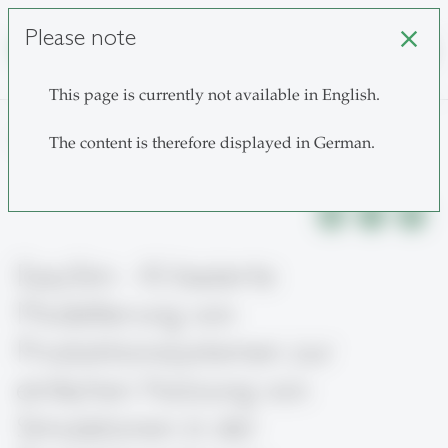
Please note
close
search
This page is currently not available in English.
home
The content is therefore displayed in German.
EasySim - KI-basierte
Modellierung von
Produktionssystemen zur
einfachen Nutzung von
Simulationen in der