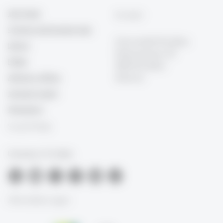
Info Desk
Kontakt
Contact and location map
Universität St.Gallen
Library
Dufourstrasse 50
Media
9000 St.Gallen
Advisory offices
Schweiz
Intranet (Login)
Emergency
Social Media
University of St.Gallen
Akkreditierungen