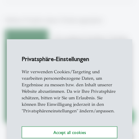
Weitere Projekte dieser Förderorganisation
Personalized Nutrition Tracking
App with Adaptive AI Avatar
for Malnutrition Care
Privatsphäre-Einstellungen
Wir verwenden Cookies/Targeting und
HSG
Prof. Dr. Tobias Kowatsch
vearbeiten personenbezogene Daten, um
MED-HSG
Ergebnisse zu messen bzw. den Inhalt unserer
Project start
01.07.2026
Website abzustimmen. Da wir Ihre Privatsphäre
Project duration
2 years
schätzen, bitten wir Sie um Erlaubnis. Sie
Funding Organization
Innosuisse
können Ihre Einwilligung jederzeit in den
"Privatsphäreneinstellungen" ändern/anpassen.
east
Accept all cookies
1
/
10