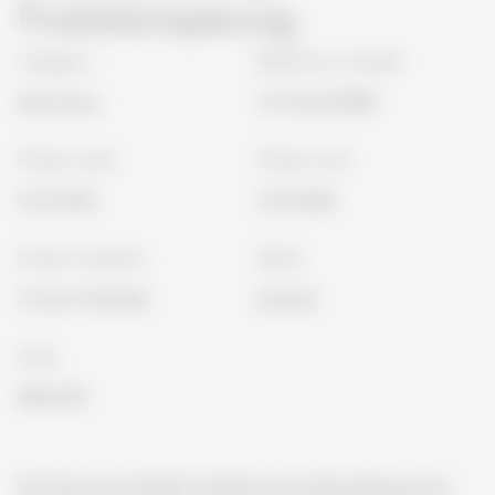
Produktionsplanung
Category
Reference number
Innosuisse
131.766 IP-SBM
Project start
Project end
01.03.2026
31.08.2028
Project duration
Status
2 Years 6 Months
laufend
Area
ISM-OST
Der Kern des Projekts besteht in der Entwicklung eines