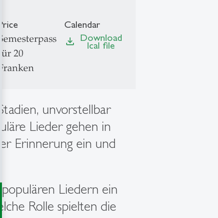
Price
Calendar
Download
Semesterpass
file_download
Ical file
für 20
Franken
tadien, unvorstellbar
uläre Lieder gehen in
er Erinnerung ein und
 populären Liedern ein
lche Rolle spielten die