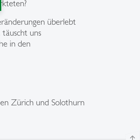
rkteten?
Veränderungen überlebt
 täuscht uns
he in den
ulen Zürich und Solothurn
north