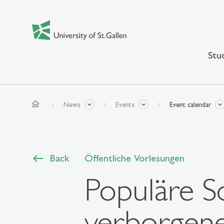
Stu
home
News
Events
Event calendar
Back
Öffentliche Vorlesungen
Populäre S
verborgene