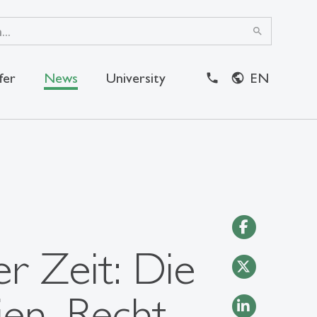
search
fer
News
University
EN
close
r Zeit: Die
en, Recht