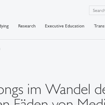
dying
Research
Executive Education
Trans
ongs im Wandel de
n Fäden von Medi