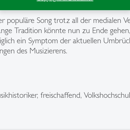
 und die Geschäftsmodelle, die sie verma
er populäre Song trotz all der medialen 
lange Tradition könnte nun zu Ende gehen,
ediglich ein Symptom der aktuellen Umbrüc
ungen des Musizierens.
sikhistoriker, freischaffend, Volkshochsch