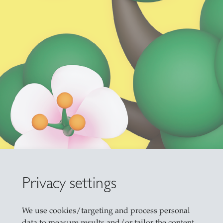
Privacy settings
We use cookies/targeting and process personal
data to measure results and/or tailor the content