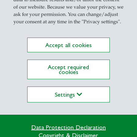
of our website. Because we value your privacy, we
ask for your permission. You can change/adjust
your consent at any time in the "Privacy settings".
ap
Accept all cookies
Accept required
Ohrwürmern, Megastars in ausverkauften S
cookies
nd neuerdings KI-generierter Musik. Pop
biografischen Momenten, nisten sich in d
Settings
en historischen Kontext von erfolgreichen
Data Protection Declaration
lichen Bedingungen ihres Erfolgs nach. We
Copyright & Disclaimer