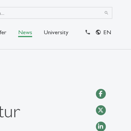
search
fer
News
University
EN
close
tur