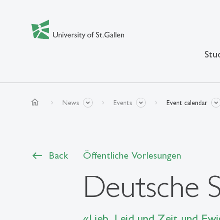
Stu
home
News
Events
Event calendar
Back
Öffentliche Vorlesungen
Deutsche S
«Lieb, Leid und Zeit und Ewi