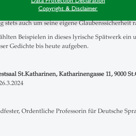
Data Protection Declaration
 zu heiraten, wie zu seinem katholischen Glauben 
Copyright & Disclaimer
o seinerseits hörte gleichwohl bis an sein Lebense
g stets auch um seine eigene Glaubenssicherheit r
hlten Beispielen in dieses lyrische Spätwerk ein u
eser Gedichte bis heute aufgeben.
Festsaal St.Katharinen, Katharinengasse 11, 9000 St
 26.3.2024
dfester, Ordentliche Professorin für Deutsche Spra