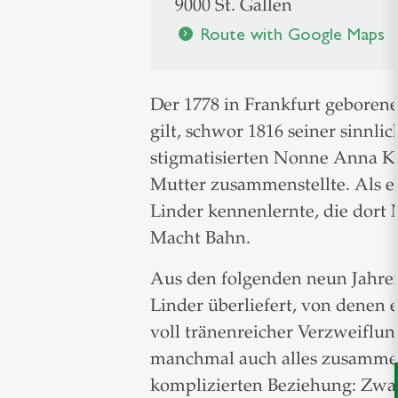
9000 St. Gallen
Route with Google Maps
chevron_right
Der 1778 in Frankfurt geboren
gilt, schwor 1816 seiner sinnli
stigmatisierten Nonne Anna Ka
Mutter zusammenstellte. Als e
Linder kennenlernte, die dort M
Macht Bahn.
Aus den folgenden neun Jahren
Linder überliefert, von denen e
voll tränenreicher Verzweiflu
manchmal auch alles zusammen –
komplizierten Beziehung: Zwar