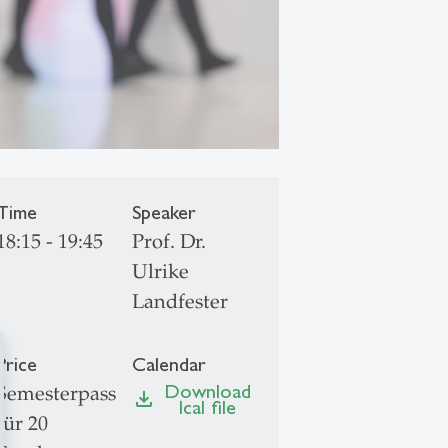
Time
Speaker
18:15 - 19:45
Prof. Dr.
Ulrike
Landfester
Price
Calendar
Download
Semesterpass
file_download
Ical file
für 20