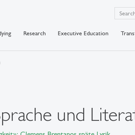
dying
Research
Executive Education
Trans
prache und Litera
gkeit»: Clemens Brentanos späte Lyrik