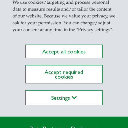
We use cookies/targeting and process personal
data to measure results and/or tailor the content
of our website. Because we value your privacy, we
ask for your permission. You can change/adjust
your consent at any time in the "Privacy settings".
e Clemens Brentano, der heute als einer der berü
ch-sündigen Jugendpoesie ab; stattdessen protokolli
tharina Emmerick, aus denen er später die Lebens
Accept all cookies
r aber 1833 nach München übersiedelte und kurz da
alerei studierte, brach sich sein lyrisches Genie
Accept required
cookies
 bis zu seinem Tod 1842 sind hunderte von Liebe
Settings
inige zu den vielleicht schönsten der Weltliteratu
ng, elegisch resigniert oder von geradezu mephis
, erzählen sie die Geschichte einer ebenso leide
 wurde und blieb die vermögende Protestantin Br