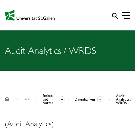
search
Audit Analytics / WRDS
Suchen
Audit
home
more_horiz
und
Datenbanken
Analytics /
Nutzen
WRDS
(Audit Analytics)