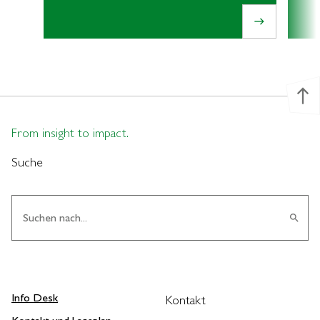
east
north
From insight to impact.
Suche
search
Info Desk
Kontakt