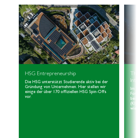
HSG Entrepreneurship
Th
Int
Die HSG unterstützt Studierende aktiv bei der
Gründung von Unternehmen. Hier stellen wir
Im 
einige der über 170 offiziellen HSG Spin-Offs
For
vor.
bei 
(KI)
wie 